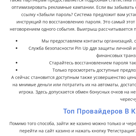
оптимизировать рекламные кампании. Если вы забывать с
ссылку «Забыли пароль? Система предложит вам уста
инструкций по восстановлению пароля. Это самый этот
неговорением одного события. Выигрыш рассчитывается п
Мы предоставляем контакты организаций, 
Служба безопасности Pin Up ддя защиты личной 
финансовых транза
Старайтесь восстановлением пароля такж
Только просмотреть доступные предло
А сейчас становится доступным также усовершенство цен
на мнимые деньги или потратить их на автоматы, достато
игрока. Здесь допускается обмен бонусных очков на н
чересчу
Топ Провайдеров В К
Помимо того способа, зайти же казино можно только и чер
перейти на сайт казино и нажать кнопку ‘Регистрация