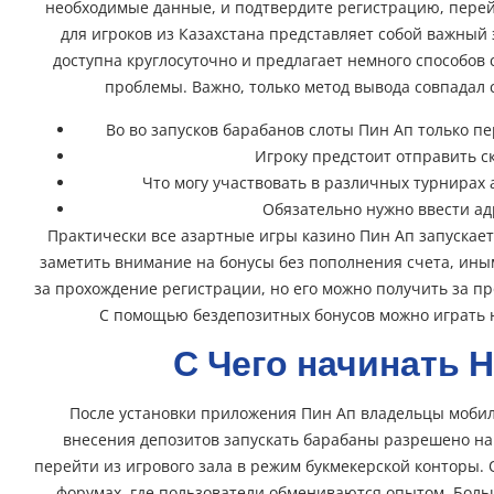
необходимые данные, и подтвердите регистрацию, перейд
для игроков из Казахстана представляет собой важный
доступна круглосуточно и предлагает немного способо
проблемы. Важно, только метод вывода совпадал 
Во во запусков барабанов слоты Пин Ап только п
Игроку предстоит отправить ск
Что могу участвовать в различных турнирах 
Обязательно нужно ввести ад
Практически все азартные игры казино Пин Ап запускает
заметить внимание на бонусы без пополнения счета, иным
за прохождение регистрации, но его можно получить за п
С помощью бездепозитных бонусов можно играть н
С Чего начинать Н
После установки приложения Пин Ап владельцы мобил
внесения депозитов запускать барабаны разрешено на
перейти из игрового зала в режим букмекерской конторы. 
форумах, где пользователи обмениваются опытом. Бол