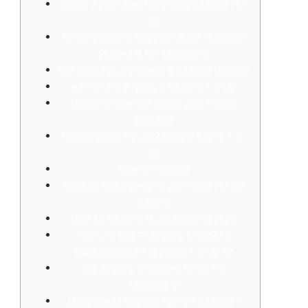
Какую Лицензию Получило Казино Pin-
up
Регистрация И Верификация Профиля
Игрока В Pin Up Casino
Как приобрести Бонус В Казино Пинап?
же Начать Играть в Казино Pin Up
Приветственный Бонус Для Новых
Игроков
Популярные Провайдеры и Сайте Pin-
up
Пин Ап Казино
Служба Поддержки Клиентов В Pin Up
Casino
Пин Ап Казино Мобильная Версия
«пин Ап 634 — Играть Онлайн с
Официального Зеркала Pin-up Kz
как Играть В Казино Pinup На
кварплату
Мобильная Версия Пин Уп Казино –