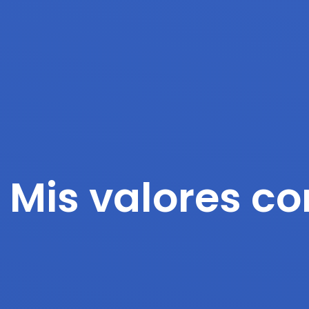
Mis valores c