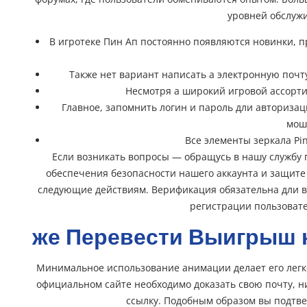
уровней обслужи
В игротеке Пин Ап постоянно появляются новинки, 
Также нет вариант написать а электронную почту
Несмотря а широкий игровой ассорти
Главное, запомнить логин и пароль дли авторизац
мош
Все элементы зеркала Pi
Если возникать вопросы — обращусь в нашу службу
обеспечения безопасности нашего аккаунта и защите
следующие действиям. Верификация обязательна дли вы
регистрации пользовате
же Перевести Выигрыш 
Минимальное использование анимации делает его легк
официальном сайте необходимо доказать свою почту, н
ссылку. Подобным образом вы подтве