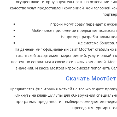
осуществляет игорную деятельность на основании ли
качество услуг предоставлен компанией, чей головной ко
подтве
Игроки могут сразу перейдет к нужн
Мобильное приложение предлагает пользоват
Например, разработчикам нел
Же система бонусов, 
На данный миг официальный сайт Мостбет стабильно з
гигантской ассортимент мероприятий, услуги онлайн-к
постоянно оставаться а связи с сивьялы компанией. Мес
значения. И кассе Mostbet игрок сможет пополнить ба
Скачать Мостбе
Предлагается фильтрация матчей не только гг дате прове
кликнуть на клавишу лупы для обнаружения специально
программы преданности, гемблеров ожидает еженедель
проводятся турниры то