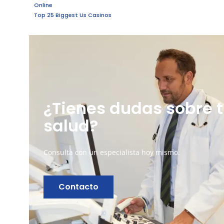
Online
Top 25 Biggest Us Casinos
¿Tienes dudas sobre 
salud?
Consulta con un especialista hoy mismo.
Contacto