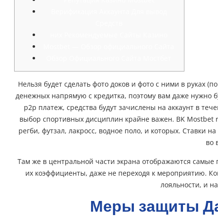
Верификация Аккаунта Для вывод
Средств
них Рекомендуемые Сайты Казино
Mostbet — Обзор официального Сайта
Обзор Официального Сайта Мостбет
Нельзя будет сделать фото доков и фото с ними в руках (
денежных напрямую с кредитка, поэтому вам даже нужно бу
p2p платеж, средства будут зачислены на аккаунт в тече
выбор спортивных дисциплин крайне важен. BK Mostbet ru
регби, футзал, лакросс, водное поло, и которых. Ставки на
во 
Там же в центральной части экрана отображаются самые
их коэффициенты, даже не переходя к мероприятию. Ко
лояльности, и н
Меры защиты Д