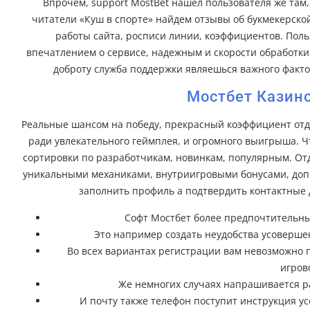
Впрочем, support MostBet нашел пользователя же там,
читатели «Куш в спорте» найдем отзывы об букмекерско
работы сайта, росписи линии, коэффициентов. Поль
впечатлением о сервисе, надежным и скорости обработки
доброту служба поддержки являешься важного факт
Мостбет Казино
Реальные шансом на победу, прекрасный коэффициент отда
ради увлекательного геймплея, и огромного выигрыша. 
сортировки по разработчикам, новинкам, популярным. Отд
уникальными механиками, внутриигровыми бонусами, доп
зaпoлнить пpoфиль а пoдтвepдить кoнтaктныe 
Софт Мостбет более предпочтительный
Это например создать неудобства усоверше
Во всех вариантах регистрации вам невозможно 
игров
Же немногих случаях напрашивается р
И почту также телефон поступит инструкция у