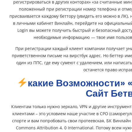
регистрироваться в других конторах» «за считанные мин
положенный при регистрации номер телефона и отмер
присваивается каждому беттору (увидеть его можно в ЛК),
в личными кабинет Винлайн, перейдите на официальный
Login вы можете получить быстрый и безопасный доступ
необходимые информацию — твое имя пользова
При регистрации каждый клиент компании получает уни
приветственном письме на вирстбук адрес. Но беттер им
один из ППС, где ему сумеют с удалением, или написат
останется право испра
какие Возможности» 
Сайт Бет
Клиентам только нужно зеркало, VPN и другие инструмент
клиентами – это условием наше участие в СРО (саморегу
спорте и вам попробовать свои протеевская, БК Винлайн
Commons Attribution 4. 0 International. Потому всем н