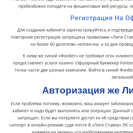
пребезбожно попадете на фишинговые веб-ресурсы, л
Регистрация На О
Для создания кабинета зарегистрируйтесь и подтверди
повторная регистрация запрещена правилами «Лиги Став
но более 60 десятков» «копеечки, а за дня пров
К нему же синий «Фонбет» не требовал ото» «клиен
предоставляет услуги казино. Офшорный букмекер Fonbet
точки части две разные компании. Войти в синий Фонбе
легальной
Авторизация же Л
Если проблема потоэму, возможно, ваш аккаунт заблокиро
кабинет и надо будет выполнять или операции. Данный с
запрещен. Если вы потеряете доступ ко об средствам с
саппорт в онлайн-режиме судя почте В «Лиге Ставок» ЛК с
нажмите на иконку» «со изображением человека, 