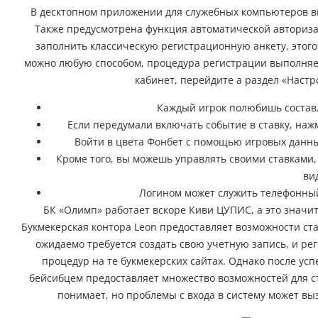
В десктопном приложении для служебных компьютеров в
Также предусмотрена функция автоматической авториза
заполнить классическую регистрационную анкету, этого
можно любую способом, процедура регистрации выполняе
кабинет, перейдите а раздел «Наст
Каждый игрок полюбишь составл
Если передумали включать событие в ставку, наж
Войти в цвета Фонбет с помощью игровых данных
Кроме того, вы можешь управлять своими ставками
ви
Логином может служить телефонный н
БК «Олимп» работает вскоре Киви ЦУПИС, а это значи
Букмекерская контора Leon предоставляет возможности ст
ожидаемо требуется создать свою учетную запись, и рег
процедур на те букмекерских сайтах. Однако после ус
бейсибцем предоставляет множество возможностей для ст
понимает, но проблемы с входа в систему может вы