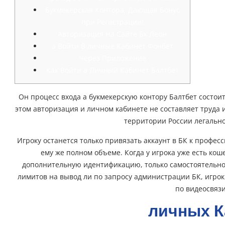
Букмекерская Контора, Дающая Бонус
при Регистрации!
Авторизация На Сайте Бк Леон
а Войти В личные Кабинет Фонбет
Через Приложение
Как Войти а Личный Кабинет Балтбет
Он процесс входа а букмекерскую контору Балтбет состо
этом авторизация и личном кабинете не составляет труда и
территории России легально,
Игроку останется только привязать аккаунт в БК к профес
ему же полном объеме. Когда у игрока уже есть ко
дополнительную идентификацию, только самостоятельно 
лимитов на вывод ли по запросу администрации БК, игрок
по видеосвяз
личных К