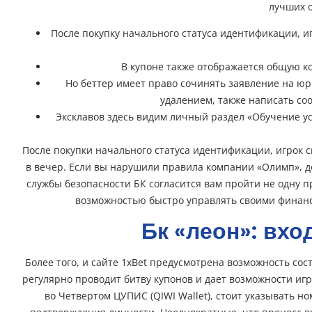
лучших о
После покупку начального статуса идентификации, 
В купоне также отображается общую к
Но беттер имеет право сочинять заявление на юр
удалением, также написать со
Эксклавов здесь видим личный раздел «Обучение у
После покупки начального статуса идентификации, игрок 
в вечер. Если вы нарушили правила компании «Олимп», до
службы безопасности БК согласится вам пройти не одну 
возможностью быстро управлять своими финанс
Бк «леон»: вхо
Более того, и сайте 1xBet предусмотрена возможность со
регулярно проводит битву купонов и дает возможности иг
во Четвертом ЦУПИС (QIWI Wallet), стоит указывать н