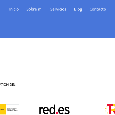
Inicio
Sobre mí
Servicios
Blog
Contacto
a:
casinò onli
ATION DEL