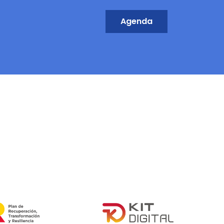
Agenda
ne it