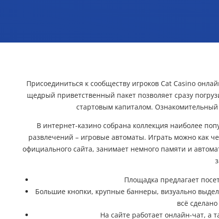
Присоединиться к сообществу игроков Cat Casino онлай
щедрый приветственный пакет позволяет сразу погруз
стартовым капиталом. Ознакомительный 
В интернет-казино собрана коллекция наиболее поп
развлечений – игровые автоматы. Играть можно как че
официального сайта, занимает немного памяти и автома
з
Площадка предлагает посет
Большие кнопки, крупные баннеры, визуально выде
всё сделано
На сайте работает онлайн-чат, а т