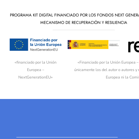
PROGRAMA KIT DIGITAL FINANCIADO POR LOS FONDOS NEXT GENER
MECANISMO DE RECUPERACIÓN Y RESILIENCIA
«financiado por la Unión
«Financiado por la Unión Europea –
Europea –
únicamente los del autor o autores y
NextGenerationEU»
Europea ni la Comi