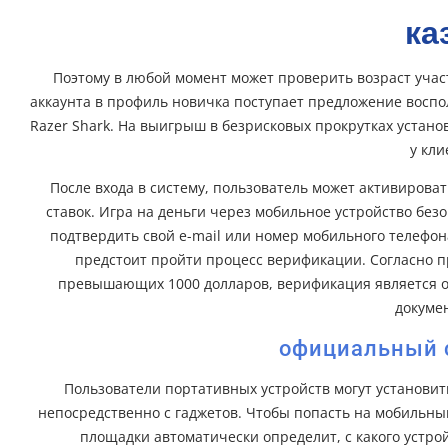
ка
Поэтому в любой момент может проверить возраст учас
аккаунта в профиль новичка поступает предложение воспо
Razer Shark. На выигрыш в безрисковых прокрутках устано
у кли
После входа в систему, пользователь может активирова
ставок. Игра на деньги через мобильное устройство бе
подтвердить свой e-mail или номер мобильного телефона
предстоит пройти процесс верификации. Согласно п
превышающих 1000 долларов, верификация является о
докумен
официальный с
Пользователи портативных устройств могут установит
непосредственно с гаджетов. Чтобы попасть на мобильный
площадки автоматически определит, с какого устро