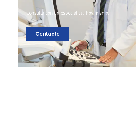
Consulta con un especialista hoy mismo.
Contacto